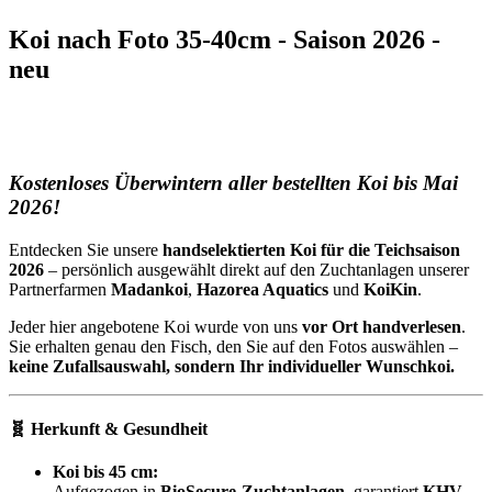
Koi nach Foto 35-40cm - Saison 2026 -
neu
Kostenloses Überwintern aller bestellten Koi bis Mai
2026!
Entdecken Sie unsere
handselektierten Koi für die Teichsaison
2026
– persönlich ausgewählt direkt auf den Zuchtanlagen unserer
Partnerfarmen
Madankoi
,
Hazorea Aquatics
und
KoiKin
.
Jeder hier angebotene Koi wurde von uns
vor Ort handverlesen
.
Sie erhalten genau den Fisch, den Sie auf den Fotos auswählen –
keine Zufallsauswahl, sondern Ihr individueller Wunschkoi.
🧬 Herkunft & Gesundheit
Koi bis 45 cm:
Aufgezogen in
BioSecure-Zuchtanlagen
, garantiert
KHV-