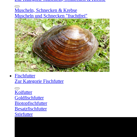
Muscheln, Schnecken & Krebse
Muscheln und Schnecken "frachtfrei"
Fischfutter
Zur Kategorie Fischfutter
Koifutter
Goldfischfutter
Biotopfischfutter
Besatzfischfutter
Störfutter