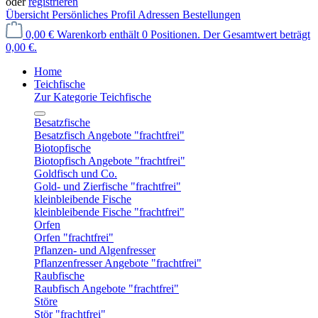
oder
registrieren
Übersicht
Persönliches Profil
Adressen
Bestellungen
0,00 €
Warenkorb enthält 0 Positionen. Der Gesamtwert beträgt
0,00 €.
Home
Teichfische
Zur Kategorie Teichfische
Besatzfische
Besatzfisch Angebote "frachtfrei"
Biotopfische
Biotopfisch Angebote "frachtfrei"
Goldfisch und Co.
Gold- und Zierfische "frachtfrei"
kleinbleibende Fische
kleinbleibende Fische "frachtfrei"
Orfen
Orfen "frachtfrei"
Pflanzen- und Algenfresser
Pflanzenfresser Angebote "frachtfrei"
Raubfische
Raubfisch Angebote "frachtfrei"
Störe
Stör "frachtfrei"