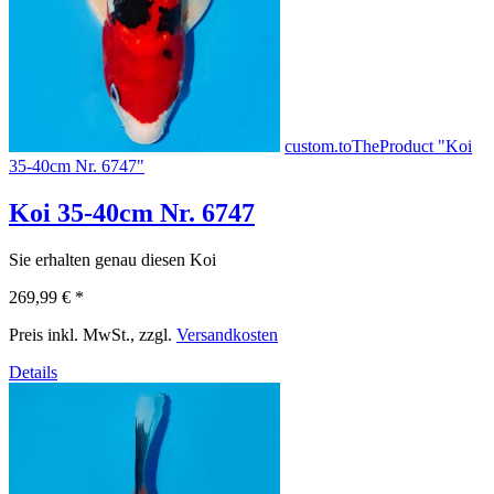
custom.toTheProduct "Koi
35-40cm Nr. 6747"
Koi 35-40cm Nr. 6747
Sie erhalten genau diesen Koi
269,99 €
*
Preis inkl. MwSt., zzgl.
Versandkosten
Details