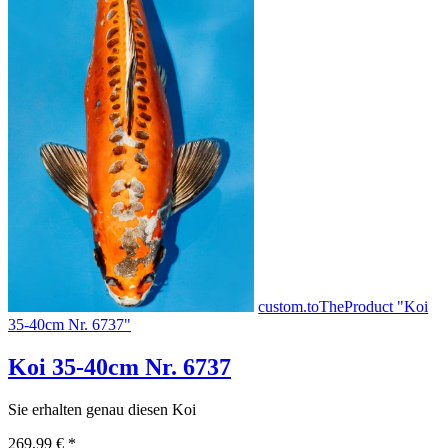
custom.toTheProduct "Koi
35-40cm Nr. 6737"
Koi 35-40cm Nr. 6737
Sie erhalten genau diesen Koi
269,99 €
*