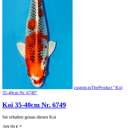
custom.toTheProduct "Koi
35-40cm Nr. 6749"
Koi 35-40cm Nr. 6749
Sie erhalten genau diesen Koi
269,99 €
*