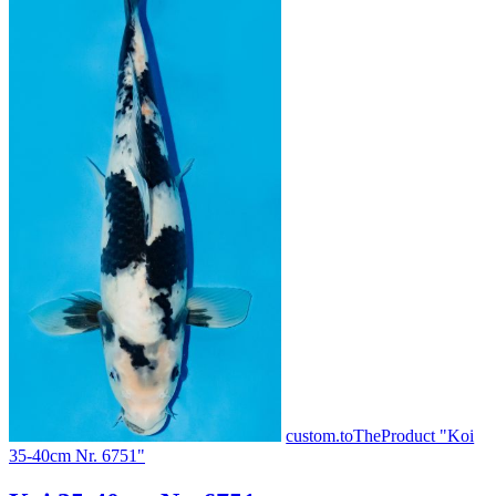
custom.toTheProduct "Koi
35-40cm Nr. 6751"