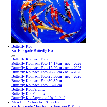
Butterfly Koi
Zur Kategorie Butterfly Koi
Butterfly Koi nach Foto
Butterfly Koi nach Foto 14-17cm - neu - 2026
Butterfly Koi nach Foto 17-20cm - neu - 2026
Butterfly Koi nach Foto 20-25cm - neu - 2026
Butterfly Koi nach Foto 25-30cm - neu - 2026
Butterfly Koi nach Foto 30-35cm
Butterfly Koi nach Foto 35-40cm
Butterfly Koi Farbmix
Butterfly Koi Farbmix
Butterfly Koi Angebote "frachtfrei"
Muscheln, Schnecken & Krebse
Zur Kategorie Muscheln, Schnecken & Krebse