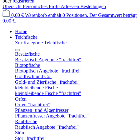
oder
registrieren
Übersicht
Persönliches Profil
Adressen
Bestellungen
0,00 €
Warenkorb enthält 0 Positionen. Der Gesamtwert beträgt
0,00 €.
Home
Teichfische
Zur Kategorie Teichfische
Besatzfische
Besatzfisch Angebote "frachtfrei"
Biotopfische
Biotopfisch Angebote "frachtfrei"
Goldfisch und Co.
Gold- und Zierfische "frachtfrei"
kleinbleibende Fische
kleinbleibende Fische "frachtfrei"
Orfen
Orfen "frachtfrei"
Pflanzen- und Algenfresser
Pflanzenfresser Angebote "frachtfrei"
Raubfische
Raubfisch Angebote "frachtfrei"
Störe
Stör "frachtfrei"