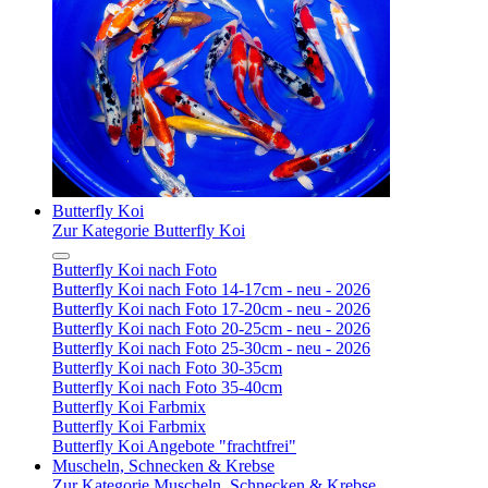
Butterfly Koi
Zur Kategorie Butterfly Koi
Butterfly Koi nach Foto
Butterfly Koi nach Foto 14-17cm - neu - 2026
Butterfly Koi nach Foto 17-20cm - neu - 2026
Butterfly Koi nach Foto 20-25cm - neu - 2026
Butterfly Koi nach Foto 25-30cm - neu - 2026
Butterfly Koi nach Foto 30-35cm
Butterfly Koi nach Foto 35-40cm
Butterfly Koi Farbmix
Butterfly Koi Farbmix
Butterfly Koi Angebote "frachtfrei"
Muscheln, Schnecken & Krebse
Zur Kategorie Muscheln, Schnecken & Krebse