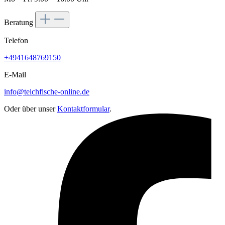
Beratung
Telefon
+4941648769150
E-Mail
info@teichfische-online.de
Oder über unser
Kontaktformular
.