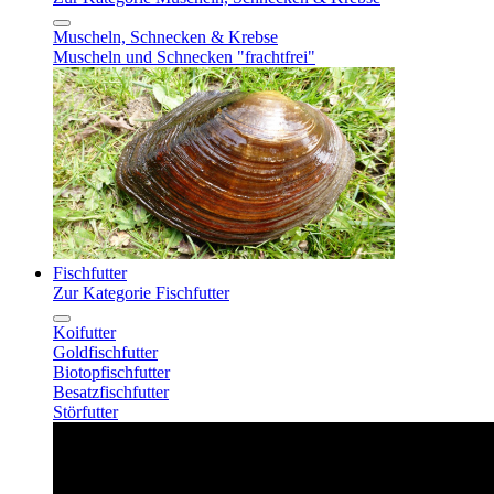
Muscheln, Schnecken & Krebse
Muscheln und Schnecken "frachtfrei"
Fischfutter
Zur Kategorie Fischfutter
Koifutter
Goldfischfutter
Biotopfischfutter
Besatzfischfutter
Störfutter