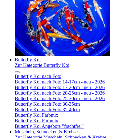
Butterfly Koi
Zur Kategorie Butterfly Koi
Butterfly Koi nach Foto
Butterfly Koi nach Foto 14-17cm - neu - 2026
Butterfly Koi nach Foto 17-20cm - neu - 2026
Butterfly Koi nach Foto 20-25cm - neu - 2026
Butterfly Koi nach Foto 25-30cm - neu - 2026
Butterfly Koi nach Foto 30-35cm
Butterfly Koi nach Foto 35-40cm
Butterfly Koi Farbmix
Butterfly Koi Farbmix
Butterfly Koi Angebote "frachtfrei"
Muscheln, Schnecken & Krebse
Zur Kategorie Muscheln, Schnecken & Krebse