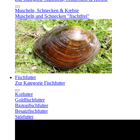
Muscheln, Schnecken & Krebse
Muscheln und Schnecken "frachtfrei"
Fischfutter
Zur Kategorie Fischfutter
Koifutter
Goldfischfutter
Biotopfischfutter
Besatzfischfutter
Störfutter