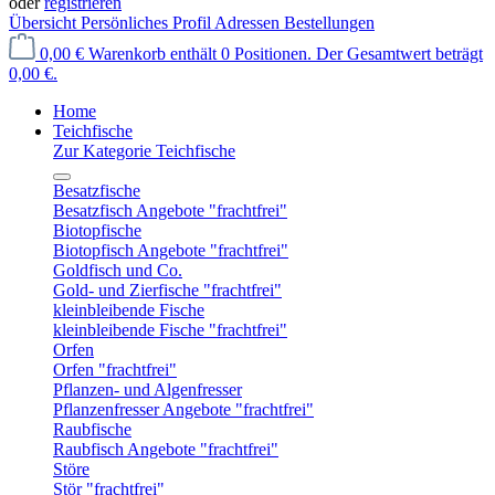
oder
registrieren
Übersicht
Persönliches Profil
Adressen
Bestellungen
0,00 €
Warenkorb enthält 0 Positionen. Der Gesamtwert beträgt
0,00 €.
Home
Teichfische
Zur Kategorie Teichfische
Besatzfische
Besatzfisch Angebote "frachtfrei"
Biotopfische
Biotopfisch Angebote "frachtfrei"
Goldfisch und Co.
Gold- und Zierfische "frachtfrei"
kleinbleibende Fische
kleinbleibende Fische "frachtfrei"
Orfen
Orfen "frachtfrei"
Pflanzen- und Algenfresser
Pflanzenfresser Angebote "frachtfrei"
Raubfische
Raubfisch Angebote "frachtfrei"
Störe
Stör "frachtfrei"