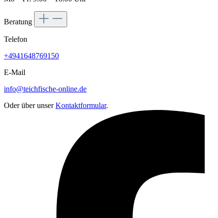
Beratung
Telefon
+4941648769150
E-Mail
info@teichfische-online.de
Oder über unser
Kontaktformular
.