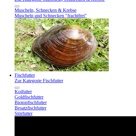
Muscheln, Schnecken & Krebse
Muscheln und Schnecken "frachtfrei"
Fischfutter
Zur Kategorie Fischfutter
Koifutter
Goldfischfutter
Biotopfischfutter
Besatzfischfutter
Störfutter