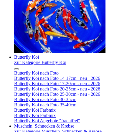
Butterfly Koi
Zur Kategorie Butterfly Koi
Butterfly Koi nach Foto
Butterfly Koi nach Foto 14-17cm - neu - 2026
Butterfly Koi nach Foto 17-20cm - neu - 2026
Butterfly Koi nach Foto 20-25cm - neu - 2026
Butterfly Koi nach Foto 25-30cm - neu - 2026
Butterfly Koi nach Foto 30-35cm
Butterfly Koi nach Foto 35-40cm
Butterfly Koi Farbmix
Butterfly Koi Farbmix
Butterfly Koi Angebote "frachtfrei"
Muscheln, Schnecken & Krebse
Zur Kategorie Muscheln, Schnecken & Krebse