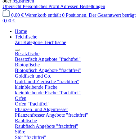
oder
registrieren
Übersicht
Persönliches Profil
Adressen
Bestellungen
0,00 €
Warenkorb enthält 0 Positionen. Der Gesamtwert beträgt
0,00 €.
Home
Teichfische
Zur Kategorie Teichfische
Besatzfische
Besatzfisch Angebote "frachtfrei"
Biotopfische
Biotopfisch Angebote "frachtfrei"
Goldfisch und Co.
Gold- und Zierfische "frachtfrei"
kleinbleibende Fische
kleinbleibende Fische "frachtfrei"
Orfen
Orfen "frachtfrei"
Pflanzen- und Algenfresser
Pflanzenfresser Angebote "frachtfrei"
Raubfische
Raubfisch Angebote "frachtfrei"
Störe
Stör "frachtfrei"