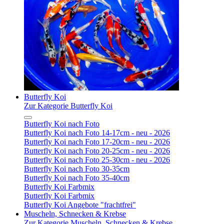
Butterfly Koi
Zur Kategorie Butterfly Koi
Butterfly Koi nach Foto
Butterfly Koi nach Foto 14-17cm - neu - 2026
Butterfly Koi nach Foto 17-20cm - neu - 2026
Butterfly Koi nach Foto 20-25cm - neu - 2026
Butterfly Koi nach Foto 25-30cm - neu - 2026
Butterfly Koi nach Foto 30-35cm
Butterfly Koi nach Foto 35-40cm
Butterfly Koi Farbmix
Butterfly Koi Farbmix
Butterfly Koi Angebote "frachtfrei"
Muscheln, Schnecken & Krebse
Zur Kategorie Muscheln, Schnecken & Krebse