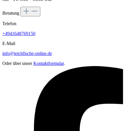
Beratung
Telefon
+4941648769150
E-Mail
info@teichfische-online.de
Oder über unser
Kontaktformular
.