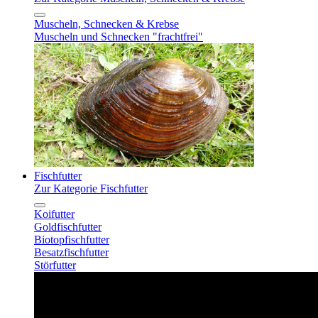
Muscheln, Schnecken & Krebse
Muscheln und Schnecken "frachtfrei"
Fischfutter
Zur Kategorie Fischfutter
Koifutter
Goldfischfutter
Biotopfischfutter
Besatzfischfutter
Störfutter