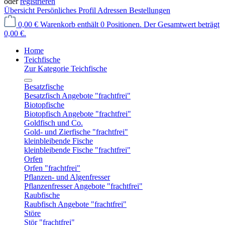
oder
registrieren
Übersicht
Persönliches Profil
Adressen
Bestellungen
0,00 €
Warenkorb enthält 0 Positionen. Der Gesamtwert beträgt
0,00 €.
Home
Teichfische
Zur Kategorie Teichfische
Besatzfische
Besatzfisch Angebote "frachtfrei"
Biotopfische
Biotopfisch Angebote "frachtfrei"
Goldfisch und Co.
Gold- und Zierfische "frachtfrei"
kleinbleibende Fische
kleinbleibende Fische "frachtfrei"
Orfen
Orfen "frachtfrei"
Pflanzen- und Algenfresser
Pflanzenfresser Angebote "frachtfrei"
Raubfische
Raubfisch Angebote "frachtfrei"
Störe
Stör "frachtfrei"