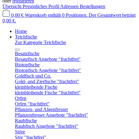
oder
registrieren
Übersicht
Persönliches Profil
Adressen
Bestellungen
0,00 €
Warenkorb enthält 0 Positionen. Der Gesamtwert beträgt
0,00 €.
Home
Teichfische
Zur Kategorie Teichfische
Besatzfische
Besatzfisch Angebote "frachtfrei"
Biotopfische
Biotopfisch Angebote "frachtfrei"
Goldfisch und Co.
Gold- und Zierfische "frachtfrei"
kleinbleibende Fische
kleinbleibende Fische "frachtfrei"
Orfen
Orfen "frachtfrei"
Pflanzen- und Algenfresser
Pflanzenfresser Angebote "frachtfrei"
Raubfische
Raubfisch Angebote "frachtfrei"
Störe
Stör "frachtfrei"