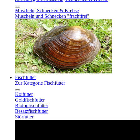
Muscheln, Schnecken & Krebse
Muscheln und Schnecken "frachtfrei"
Fischfutter
Zur Kategorie Fischfutter
Koifutter
Goldfischfutter
Biotopfischfutter
Besatzfischfutter
Störfutter