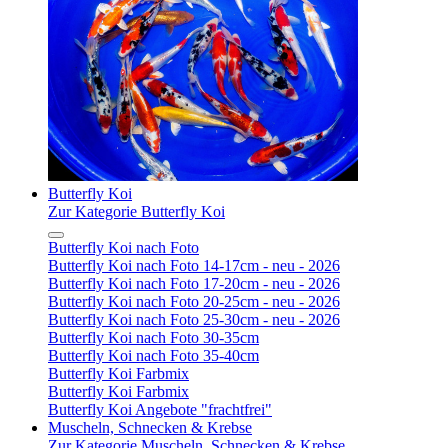
Butterfly Koi
Zur Kategorie Butterfly Koi
Butterfly Koi nach Foto
Butterfly Koi nach Foto 14-17cm - neu - 2026
Butterfly Koi nach Foto 17-20cm - neu - 2026
Butterfly Koi nach Foto 20-25cm - neu - 2026
Butterfly Koi nach Foto 25-30cm - neu - 2026
Butterfly Koi nach Foto 30-35cm
Butterfly Koi nach Foto 35-40cm
Butterfly Koi Farbmix
Butterfly Koi Farbmix
Butterfly Koi Angebote "frachtfrei"
Muscheln, Schnecken & Krebse
Zur Kategorie Muscheln, Schnecken & Krebse