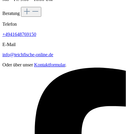
Beratung
Telefon
+4941648769150
E-Mail
info@teichfische-online.de
Oder über unser
Kontaktformular
.