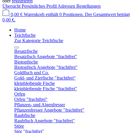
oder
registrieren
Übersicht
Persönliches Profil
Adressen
Bestellungen
0,00 €
Warenkorb enthält 0 Positionen. Der Gesamtwert beträgt
0,00 €.
Home
Teichfische
Zur Kategorie Teichfische
Besatzfische
Besatzfisch Angebote "frachtfrei"
Biotopfische
Biotopfisch Angebote "frachtfrei"
Goldfisch und Co.
Gold- und Zierfische "frachtfrei"
kleinbleibende Fische
kleinbleibende Fische "frachtfrei"
Orfen
Orfen "frachtfrei"
Pflanzen- und Algenfresser
Pflanzenfresser Angebote "frachtfrei"
Raubfische
Raubfisch Angebote "frachtfrei"
Störe
Stör "frachtfrei"