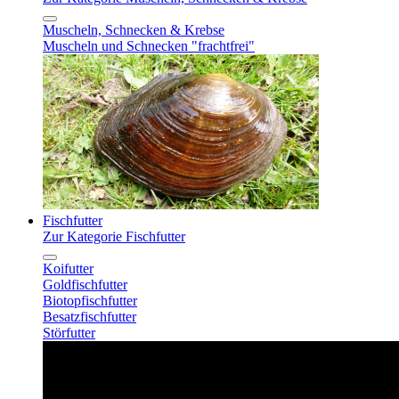
Muscheln, Schnecken & Krebse
Muscheln und Schnecken "frachtfrei"
Fischfutter
Zur Kategorie Fischfutter
Koifutter
Goldfischfutter
Biotopfischfutter
Besatzfischfutter
Störfutter