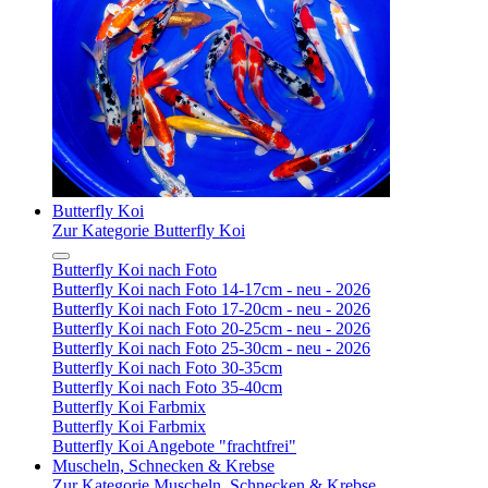
Butterfly Koi
Zur Kategorie Butterfly Koi
Butterfly Koi nach Foto
Butterfly Koi nach Foto 14-17cm - neu - 2026
Butterfly Koi nach Foto 17-20cm - neu - 2026
Butterfly Koi nach Foto 20-25cm - neu - 2026
Butterfly Koi nach Foto 25-30cm - neu - 2026
Butterfly Koi nach Foto 30-35cm
Butterfly Koi nach Foto 35-40cm
Butterfly Koi Farbmix
Butterfly Koi Farbmix
Butterfly Koi Angebote "frachtfrei"
Muscheln, Schnecken & Krebse
Zur Kategorie Muscheln, Schnecken & Krebse