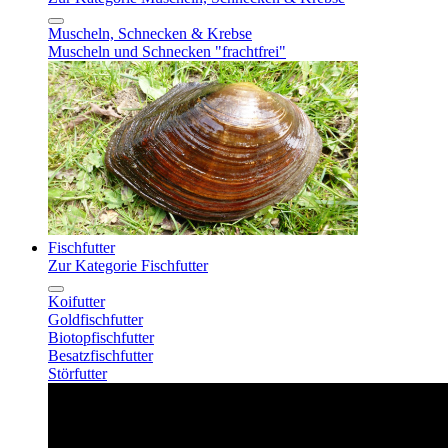
Muscheln, Schnecken & Krebse
Muscheln und Schnecken "frachtfrei"
Fischfutter
Zur Kategorie Fischfutter
Koifutter
Goldfischfutter
Biotopfischfutter
Besatzfischfutter
Störfutter