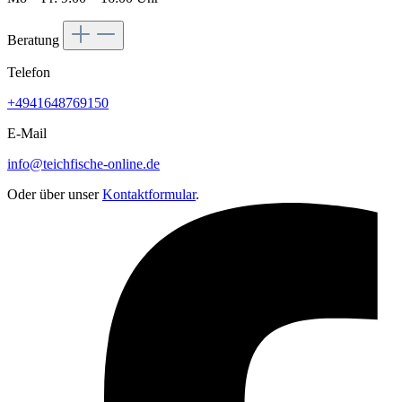
Beratung
Telefon
+4941648769150
E-Mail
info@teichfische-online.de
Oder über unser
Kontaktformular
.