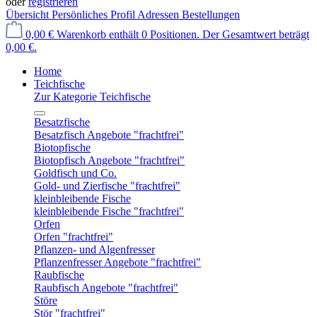
oder
registrieren
Übersicht
Persönliches Profil
Adressen
Bestellungen
0,00 €
Warenkorb enthält 0 Positionen. Der Gesamtwert beträgt
0,00 €.
Home
Teichfische
Zur Kategorie Teichfische
Besatzfische
Besatzfisch Angebote "frachtfrei"
Biotopfische
Biotopfisch Angebote "frachtfrei"
Goldfisch und Co.
Gold- und Zierfische "frachtfrei"
kleinbleibende Fische
kleinbleibende Fische "frachtfrei"
Orfen
Orfen "frachtfrei"
Pflanzen- und Algenfresser
Pflanzenfresser Angebote "frachtfrei"
Raubfische
Raubfisch Angebote "frachtfrei"
Störe
Stör "frachtfrei"