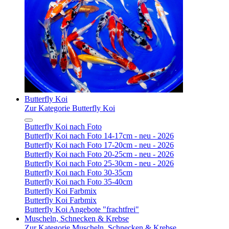
Butterfly Koi
Zur Kategorie Butterfly Koi
Butterfly Koi nach Foto
Butterfly Koi nach Foto 14-17cm - neu - 2026
Butterfly Koi nach Foto 17-20cm - neu - 2026
Butterfly Koi nach Foto 20-25cm - neu - 2026
Butterfly Koi nach Foto 25-30cm - neu - 2026
Butterfly Koi nach Foto 30-35cm
Butterfly Koi nach Foto 35-40cm
Butterfly Koi Farbmix
Butterfly Koi Farbmix
Butterfly Koi Angebote "frachtfrei"
Muscheln, Schnecken & Krebse
Zur Kategorie Muscheln, Schnecken & Krebse