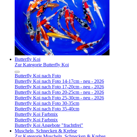
Butterfly Koi
Zur Kategorie Butterfly Koi
Butterfly Koi nach Foto
Butterfly Koi nach Foto 14-17cm - neu - 2026
Butterfly Koi nach Foto 17-20cm - neu - 2026
Butterfly Koi nach Foto 20-25cm - neu - 2026
Butterfly Koi nach Foto 25-30cm - neu - 2026
Butterfly Koi nach Foto 30-35cm
Butterfly Koi nach Foto 35-40cm
Butterfly Koi Farbmix
Butterfly Koi Farbmix
Butterfly Koi Angebote "frachtfrei"
Muscheln, Schnecken & Krebse
Zur Kategorie Muscheln, Schnecken & Krebse