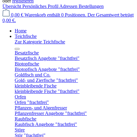
oder
registrieren
Übersicht
Persönliches Profil
Adressen
Bestellungen
0,00 €
Warenkorb enthält 0 Positionen. Der Gesamtwert beträgt
0,00 €.
Home
Teichfische
Zur Kategorie Teichfische
Besatzfische
Besatzfisch Angebote "frachtfrei"
Biotopfische
Biotopfisch Angebote "frachtfrei"
Goldfisch und Co.
Gold- und Zierfische "frachtfrei"
kleinbleibende Fische
kleinbleibende Fische "frachtfrei"
Orfen
Orfen "frachtfrei"
Pflanzen- und Algenfresser
Pflanzenfresser Angebote "frachtfrei"
Raubfische
Raubfisch Angebote "frachtfrei"
Störe
Stör "frachtfrei"