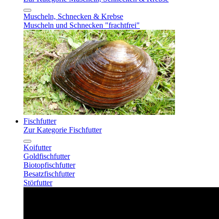
Muscheln, Schnecken & Krebse
Muscheln und Schnecken "frachtfrei"
Fischfutter
Zur Kategorie Fischfutter
Koifutter
Goldfischfutter
Biotopfischfutter
Besatzfischfutter
Störfutter