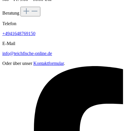
Beratung
Telefon
+4941648769150
E-Mail
info@teichfische-online.de
Oder über unser
Kontaktformular
.