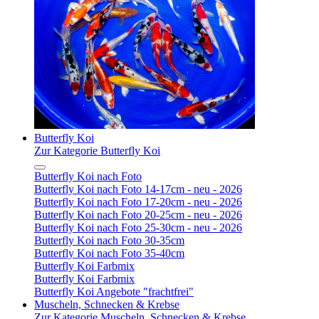
Butterfly Koi
Zur Kategorie Butterfly Koi
Butterfly Koi nach Foto
Butterfly Koi nach Foto 14-17cm - neu - 2026
Butterfly Koi nach Foto 17-20cm - neu - 2026
Butterfly Koi nach Foto 20-25cm - neu - 2026
Butterfly Koi nach Foto 25-30cm - neu - 2026
Butterfly Koi nach Foto 30-35cm
Butterfly Koi nach Foto 35-40cm
Butterfly Koi Farbmix
Butterfly Koi Farbmix
Butterfly Koi Angebote "frachtfrei"
Muscheln, Schnecken & Krebse
Zur Kategorie Muscheln, Schnecken & Krebse