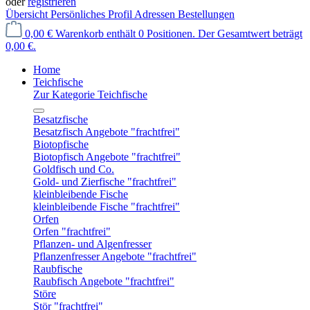
oder
registrieren
Übersicht
Persönliches Profil
Adressen
Bestellungen
0,00 €
Warenkorb enthält 0 Positionen. Der Gesamtwert beträgt
0,00 €.
Home
Teichfische
Zur Kategorie Teichfische
Besatzfische
Besatzfisch Angebote "frachtfrei"
Biotopfische
Biotopfisch Angebote "frachtfrei"
Goldfisch und Co.
Gold- und Zierfische "frachtfrei"
kleinbleibende Fische
kleinbleibende Fische "frachtfrei"
Orfen
Orfen "frachtfrei"
Pflanzen- und Algenfresser
Pflanzenfresser Angebote "frachtfrei"
Raubfische
Raubfisch Angebote "frachtfrei"
Störe
Stör "frachtfrei"