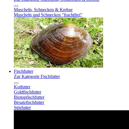
Muscheln, Schnecken & Krebse
Muscheln und Schnecken "frachtfrei"
Fischfutter
Zur Kategorie Fischfutter
Koifutter
Goldfischfutter
Biotopfischfutter
Besatzfischfutter
Störfutter