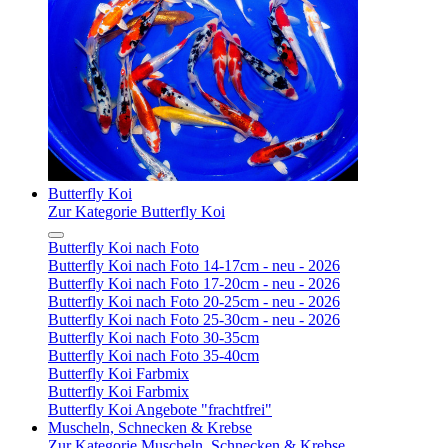
Butterfly Koi
Zur Kategorie Butterfly Koi
Butterfly Koi nach Foto
Butterfly Koi nach Foto 14-17cm - neu - 2026
Butterfly Koi nach Foto 17-20cm - neu - 2026
Butterfly Koi nach Foto 20-25cm - neu - 2026
Butterfly Koi nach Foto 25-30cm - neu - 2026
Butterfly Koi nach Foto 30-35cm
Butterfly Koi nach Foto 35-40cm
Butterfly Koi Farbmix
Butterfly Koi Farbmix
Butterfly Koi Angebote "frachtfrei"
Muscheln, Schnecken & Krebse
Zur Kategorie Muscheln, Schnecken & Krebse