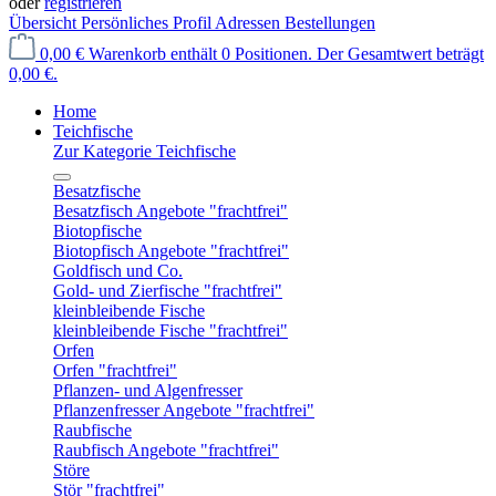
oder
registrieren
Übersicht
Persönliches Profil
Adressen
Bestellungen
0,00 €
Warenkorb enthält 0 Positionen. Der Gesamtwert beträgt
0,00 €.
Home
Teichfische
Zur Kategorie Teichfische
Besatzfische
Besatzfisch Angebote "frachtfrei"
Biotopfische
Biotopfisch Angebote "frachtfrei"
Goldfisch und Co.
Gold- und Zierfische "frachtfrei"
kleinbleibende Fische
kleinbleibende Fische "frachtfrei"
Orfen
Orfen "frachtfrei"
Pflanzen- und Algenfresser
Pflanzenfresser Angebote "frachtfrei"
Raubfische
Raubfisch Angebote "frachtfrei"
Störe
Stör "frachtfrei"