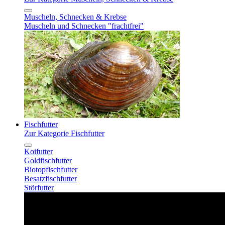
Muscheln, Schnecken & Krebse
Muscheln und Schnecken "frachtfrei"
Fischfutter
Zur Kategorie Fischfutter
Koifutter
Goldfischfutter
Biotopfischfutter
Besatzfischfutter
Störfutter