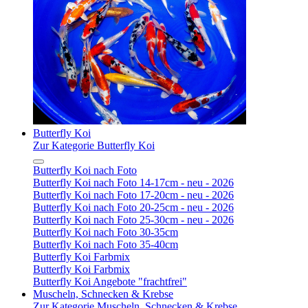
Butterfly Koi
Zur Kategorie Butterfly Koi
Butterfly Koi nach Foto
Butterfly Koi nach Foto 14-17cm - neu - 2026
Butterfly Koi nach Foto 17-20cm - neu - 2026
Butterfly Koi nach Foto 20-25cm - neu - 2026
Butterfly Koi nach Foto 25-30cm - neu - 2026
Butterfly Koi nach Foto 30-35cm
Butterfly Koi nach Foto 35-40cm
Butterfly Koi Farbmix
Butterfly Koi Farbmix
Butterfly Koi Angebote "frachtfrei"
Muscheln, Schnecken & Krebse
Zur Kategorie Muscheln, Schnecken & Krebse