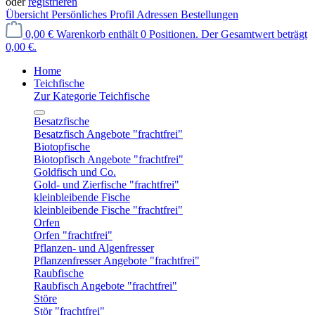
oder
registrieren
Übersicht
Persönliches Profil
Adressen
Bestellungen
0,00 €
Warenkorb enthält 0 Positionen. Der Gesamtwert beträgt
0,00 €.
Home
Teichfische
Zur Kategorie Teichfische
Besatzfische
Besatzfisch Angebote "frachtfrei"
Biotopfische
Biotopfisch Angebote "frachtfrei"
Goldfisch und Co.
Gold- und Zierfische "frachtfrei"
kleinbleibende Fische
kleinbleibende Fische "frachtfrei"
Orfen
Orfen "frachtfrei"
Pflanzen- und Algenfresser
Pflanzenfresser Angebote "frachtfrei"
Raubfische
Raubfisch Angebote "frachtfrei"
Störe
Stör "frachtfrei"