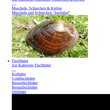
Muscheln, Schnecken & Krebse
Muscheln und Schnecken "frachtfrei"
Fischfutter
Zur Kategorie Fischfutter
Koifutter
Goldfischfutter
Biotopfischfutter
Besatzfischfutter
Störfutter