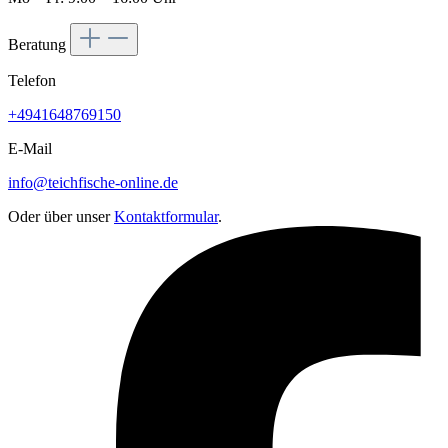
Beratung
Telefon
+4941648769150
E-Mail
info@teichfische-online.de
Oder über unser
Kontaktformular
.