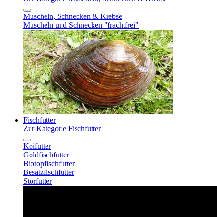
Muscheln, Schnecken & Krebse
Muscheln und Schnecken "frachtfrei"
Fischfutter
Zur Kategorie Fischfutter
Koifutter
Goldfischfutter
Biotopfischfutter
Besatzfischfutter
Störfutter