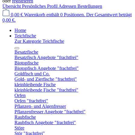
oder
registrieren
Übersicht
Persönliches Profil
Adressen
Bestellungen
0,00 €
Warenkorb enthält 0 Positionen. Der Gesamtwert beträgt
0,00 €.
Home
Teichfische
Zur Kategorie Teichfische
Besatzfische
Besatzfisch Angebote "frachtfrei"
Biotopfische
Biotopfisch Angebote "frachtfrei"
Goldfisch und Co.
Gold- und Zierfische "frachtfrei"
kleinbleibende Fische
kleinbleibende Fische "frachtfrei"
Orfen
Orfen "frachtfrei"
Pflanzen- und Algenfresser
Pflanzenfresser Angebote "frachtfrei"
Raubfische
Raubfisch Angebote "frachtfrei"
Störe
Stör "frachtfrei"