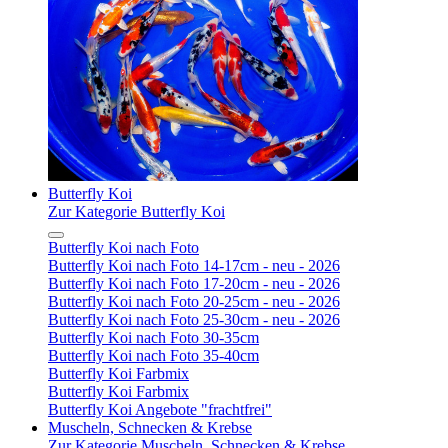
Butterfly Koi
Zur Kategorie Butterfly Koi
Butterfly Koi nach Foto
Butterfly Koi nach Foto 14-17cm - neu - 2026
Butterfly Koi nach Foto 17-20cm - neu - 2026
Butterfly Koi nach Foto 20-25cm - neu - 2026
Butterfly Koi nach Foto 25-30cm - neu - 2026
Butterfly Koi nach Foto 30-35cm
Butterfly Koi nach Foto 35-40cm
Butterfly Koi Farbmix
Butterfly Koi Farbmix
Butterfly Koi Angebote "frachtfrei"
Muscheln, Schnecken & Krebse
Zur Kategorie Muscheln, Schnecken & Krebse