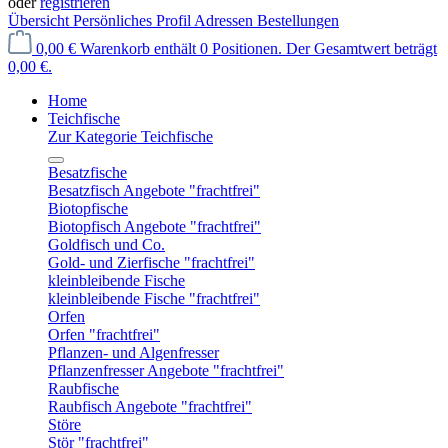
oder
registrieren
Übersicht
Persönliches Profil
Adressen
Bestellungen
0,00 €
Warenkorb enthält 0 Positionen. Der Gesamtwert beträgt
0,00 €.
Home
Teichfische
Zur Kategorie Teichfische
Besatzfische
Besatzfisch Angebote "frachtfrei"
Biotopfische
Biotopfisch Angebote "frachtfrei"
Goldfisch und Co.
Gold- und Zierfische "frachtfrei"
kleinbleibende Fische
kleinbleibende Fische "frachtfrei"
Orfen
Orfen "frachtfrei"
Pflanzen- und Algenfresser
Pflanzenfresser Angebote "frachtfrei"
Raubfische
Raubfisch Angebote "frachtfrei"
Störe
Stör "frachtfrei"