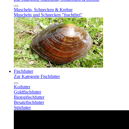
Muscheln, Schnecken & Krebse
Muscheln und Schnecken "frachtfrei"
Fischfutter
Zur Kategorie Fischfutter
Koifutter
Goldfischfutter
Biotopfischfutter
Besatzfischfutter
Störfutter