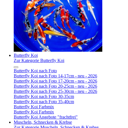
Butterfly Koi
Zur Kategorie Butterfly Koi
Butterfly Koi nach Foto
Butterfly Koi nach Foto 14-17cm - neu - 2026
Butterfly Koi nach Foto 17-20cm - neu - 2026
Butterfly Koi nach Foto 20-25cm - neu - 2026
Butterfly Koi nach Foto 25-30cm - neu - 2026
Butterfly Koi nach Foto 30-35cm
Butterfly Koi nach Foto 35-40cm
Butterfly Koi Farbmix
Butterfly Koi Farbmix
Butterfly Koi Angebote "frachtfrei"
Muscheln, Schnecken & Krebse
Zur Kategorie Muscheln, Schnecken & Krebse