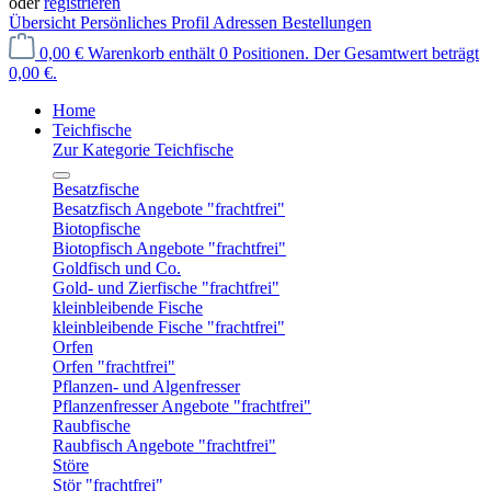
oder
registrieren
Übersicht
Persönliches Profil
Adressen
Bestellungen
0,00 €
Warenkorb enthält 0 Positionen. Der Gesamtwert beträgt
0,00 €.
Home
Teichfische
Zur Kategorie Teichfische
Besatzfische
Besatzfisch Angebote "frachtfrei"
Biotopfische
Biotopfisch Angebote "frachtfrei"
Goldfisch und Co.
Gold- und Zierfische "frachtfrei"
kleinbleibende Fische
kleinbleibende Fische "frachtfrei"
Orfen
Orfen "frachtfrei"
Pflanzen- und Algenfresser
Pflanzenfresser Angebote "frachtfrei"
Raubfische
Raubfisch Angebote "frachtfrei"
Störe
Stör "frachtfrei"