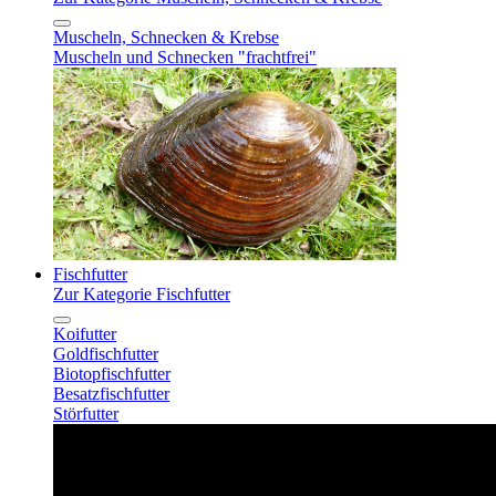
Muscheln, Schnecken & Krebse
Muscheln und Schnecken "frachtfrei"
Fischfutter
Zur Kategorie Fischfutter
Koifutter
Goldfischfutter
Biotopfischfutter
Besatzfischfutter
Störfutter