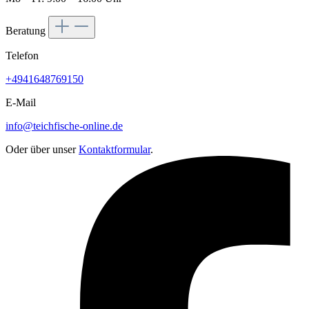
Beratung
Telefon
+4941648769150
E-Mail
info@teichfische-online.de
Oder über unser
Kontaktformular
.