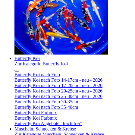
Butterfly Koi
Zur Kategorie Butterfly Koi
Butterfly Koi nach Foto
Butterfly Koi nach Foto 14-17cm - neu - 2026
Butterfly Koi nach Foto 17-20cm - neu - 2026
Butterfly Koi nach Foto 20-25cm - neu - 2026
Butterfly Koi nach Foto 25-30cm - neu - 2026
Butterfly Koi nach Foto 30-35cm
Butterfly Koi nach Foto 35-40cm
Butterfly Koi Farbmix
Butterfly Koi Farbmix
Butterfly Koi Angebote "frachtfrei"
Muscheln, Schnecken & Krebse
Zur Kategorie Muscheln, Schnecken & Krebse