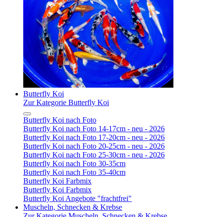
Butterfly Koi
Zur Kategorie Butterfly Koi
Butterfly Koi nach Foto
Butterfly Koi nach Foto 14-17cm - neu - 2026
Butterfly Koi nach Foto 17-20cm - neu - 2026
Butterfly Koi nach Foto 20-25cm - neu - 2026
Butterfly Koi nach Foto 25-30cm - neu - 2026
Butterfly Koi nach Foto 30-35cm
Butterfly Koi nach Foto 35-40cm
Butterfly Koi Farbmix
Butterfly Koi Farbmix
Butterfly Koi Angebote "frachtfrei"
Muscheln, Schnecken & Krebse
Zur Kategorie Muscheln, Schnecken & Krebse