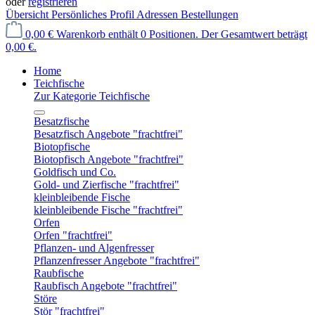
oder
registrieren
Übersicht
Persönliches Profil
Adressen
Bestellungen
0,00 €
Warenkorb enthält 0 Positionen. Der Gesamtwert beträgt
0,00 €.
Home
Teichfische
Zur Kategorie Teichfische
Besatzfische
Besatzfisch Angebote "frachtfrei"
Biotopfische
Biotopfisch Angebote "frachtfrei"
Goldfisch und Co.
Gold- und Zierfische "frachtfrei"
kleinbleibende Fische
kleinbleibende Fische "frachtfrei"
Orfen
Orfen "frachtfrei"
Pflanzen- und Algenfresser
Pflanzenfresser Angebote "frachtfrei"
Raubfische
Raubfisch Angebote "frachtfrei"
Störe
Stör "frachtfrei"