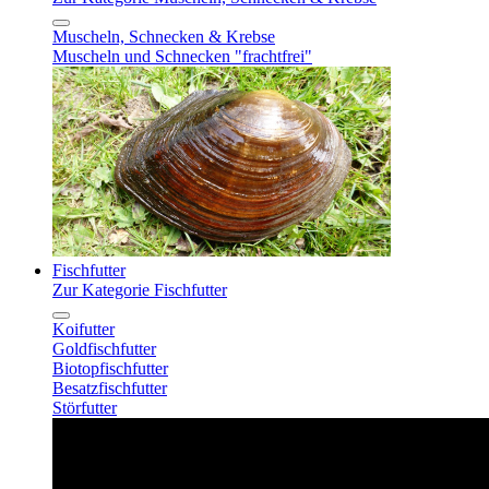
Muscheln, Schnecken & Krebse
Muscheln und Schnecken "frachtfrei"
Fischfutter
Zur Kategorie Fischfutter
Koifutter
Goldfischfutter
Biotopfischfutter
Besatzfischfutter
Störfutter