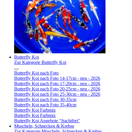
Butterfly Koi
Zur Kategorie Butterfly Koi
Butterfly Koi nach Foto
Butterfly Koi nach Foto 14-17cm - neu - 2026
Butterfly Koi nach Foto 17-20cm - neu - 2026
Butterfly Koi nach Foto 20-25cm - neu - 2026
Butterfly Koi nach Foto 25-30cm - neu - 2026
Butterfly Koi nach Foto 30-35cm
Butterfly Koi nach Foto 35-40cm
Butterfly Koi Farbmix
Butterfly Koi Farbmix
Butterfly Koi Angebote "frachtfrei"
Muscheln, Schnecken & Krebse
Zur Kategorie Muscheln, Schnecken & Krebse