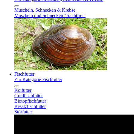
Muscheln, Schnecken & Krebse
Muscheln und Schnecken "frachtfrei"
Fischfutter
Zur Kategorie Fischfutter
Koifutter
Goldfischfutter
Biotopfischfutter
Besatzfischfutter
Störfutter