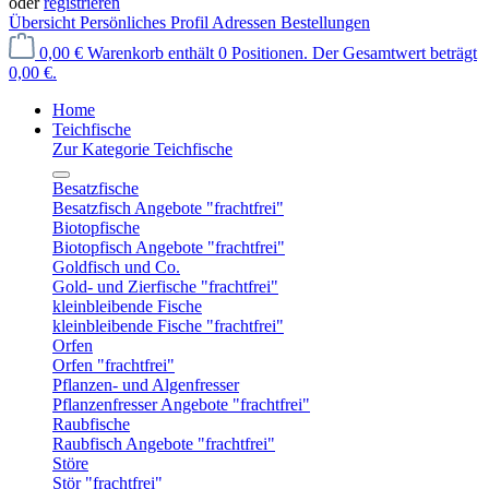
oder
registrieren
Übersicht
Persönliches Profil
Adressen
Bestellungen
0,00 €
Warenkorb enthält 0 Positionen. Der Gesamtwert beträgt
0,00 €.
Home
Teichfische
Zur Kategorie Teichfische
Besatzfische
Besatzfisch Angebote "frachtfrei"
Biotopfische
Biotopfisch Angebote "frachtfrei"
Goldfisch und Co.
Gold- und Zierfische "frachtfrei"
kleinbleibende Fische
kleinbleibende Fische "frachtfrei"
Orfen
Orfen "frachtfrei"
Pflanzen- und Algenfresser
Pflanzenfresser Angebote "frachtfrei"
Raubfische
Raubfisch Angebote "frachtfrei"
Störe
Stör "frachtfrei"