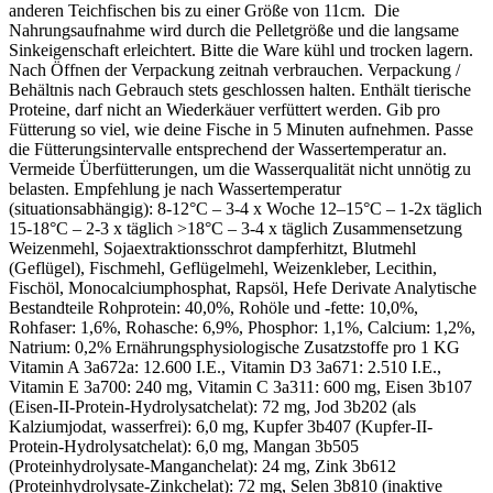
anderen Teichfischen bis zu einer Größe von 11cm. Die
Nahrungsaufnahme wird durch die Pelletgröße und die langsame
Sinkeigenschaft erleichtert. Bitte die Ware kühl und trocken lagern.
Nach Öffnen der Verpackung zeitnah verbrauchen. Verpackung /
Behältnis nach Gebrauch stets geschlossen halten. Enthält tierische
Proteine, darf nicht an Wiederkäuer verfüttert werden. Gib pro
Fütterung so viel, wie deine Fische in 5 Minuten aufnehmen. Passe
die Fütterungsintervalle entsprechend der Wassertemperatur an.
Vermeide Überfütterungen, um die Wasserqualität nicht unnötig zu
belasten. Empfehlung je nach Wassertemperatur
(situationsabhängig): 8-12°C – 3-4 x Woche 12–15°C – 1-2x täglich
15-18°C – 2-3 x täglich >18°C – 3-4 x täglich Zusammensetzung
Weizenmehl, Sojaextraktionsschrot dampferhitzt, Blutmehl
(Geflügel), Fischmehl, Geflügelmehl, Weizenkleber, Lecithin,
Fischöl, Monocalciumphosphat, Rapsöl, Hefe Derivate Analytische
Bestandteile Rohprotein: 40,0%, Rohöle und -fette: 10,0%,
Rohfaser: 1,6%, Rohasche: 6,9%, Phosphor: 1,1%, Calcium: 1,2%,
Natrium: 0,2% Ernährungsphysiologische Zusatzstoffe pro 1 KG
Vitamin A 3a672a: 12.600 I.E., Vitamin D3 3a671: 2.510 I.E.,
Vitamin E 3a700: 240 mg, Vitamin C 3a311: 600 mg, Eisen 3b107
(Eisen-II-Protein-Hydrolysatchelat): 72 mg, Jod 3b202 (als
Kalziumjodat, wasserfrei): 6,0 mg, Kupfer 3b407 (Kupfer-II-
Protein-Hydrolysatchelat): 6,0 mg, Mangan 3b505
(Proteinhydrolysate-Manganchelat): 24 mg, Zink 3b612
(Proteinhydrolysate-Zinkchelat): 72 mg, Selen 3b810 (inaktive