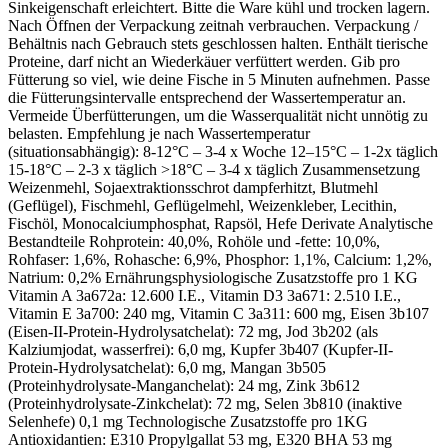
Sinkeigenschaft erleichtert. Bitte die Ware kühl und trocken lagern.
Nach Öffnen der Verpackung zeitnah verbrauchen. Verpackung /
Behältnis nach Gebrauch stets geschlossen halten. Enthält tierische
Proteine, darf nicht an Wiederkäuer verfüttert werden. Gib pro
Fütterung so viel, wie deine Fische in 5 Minuten aufnehmen. Passe
die Fütterungsintervalle entsprechend der Wassertemperatur an.
Vermeide Überfütterungen, um die Wasserqualität nicht unnötig zu
belasten. Empfehlung je nach Wassertemperatur
(situationsabhängig): 8-12°C – 3-4 x Woche 12–15°C – 1-2x täglich
15-18°C – 2-3 x täglich >18°C – 3-4 x täglich Zusammensetzung
Weizenmehl, Sojaextraktionsschrot dampferhitzt, Blutmehl
(Geflügel), Fischmehl, Geflügelmehl, Weizenkleber, Lecithin,
Fischöl, Monocalciumphosphat, Rapsöl, Hefe Derivate Analytische
Bestandteile Rohprotein: 40,0%, Rohöle und -fette: 10,0%,
Rohfaser: 1,6%, Rohasche: 6,9%, Phosphor: 1,1%, Calcium: 1,2%,
Natrium: 0,2% Ernährungsphysiologische Zusatzstoffe pro 1 KG
Vitamin A 3a672a: 12.600 I.E., Vitamin D3 3a671: 2.510 I.E.,
Vitamin E 3a700: 240 mg, Vitamin C 3a311: 600 mg, Eisen 3b107
(Eisen-II-Protein-Hydrolysatchelat): 72 mg, Jod 3b202 (als
Kalziumjodat, wasserfrei): 6,0 mg, Kupfer 3b407 (Kupfer-II-
Protein-Hydrolysatchelat): 6,0 mg, Mangan 3b505
(Proteinhydrolysate-Manganchelat): 24 mg, Zink 3b612
(Proteinhydrolysate-Zinkchelat): 72 mg, Selen 3b810 (inaktive
Selenhefe) 0,1 mg Technologische Zusatzstoffe pro 1KG
Antioxidantien: E310 Propylgallat 53 mg, E320 BHA 53 mg