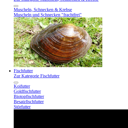
Muscheln, Schnecken & Krebse
Muscheln und Schnecken "frachtfrei"
Fischfutter
Zur Kategorie Fischfutter
Koifutter
Goldfischfutter
Biotopfischfutter
Besatzfischfutter
Störfutter