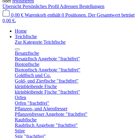
oder
registrieren
Übersicht
Persönliches Profil
Adressen
Bestellungen
0,00 €
Warenkorb enthält 0 Positionen. Der Gesamtwert beträgt
0,00 €.
Home
Teichfische
Zur Kategorie Teichfische
Besatzfische
Besatzfisch Angebote "frachtfrei"
Biotopfische
Biotopfisch Angebote "frachtfrei"
Goldfisch und Co.
Gold- und Zierfische "frachtfrei"
kleinbleibende Fische
kleinbleibende Fische "frachtfrei"
Orfen
Orfen "frachtfrei"
Pflanzen- und Algenfresser
Pflanzenfresser Angebote "frachtfrei"
Raubfische
Raubfisch Angebote "frachtfrei"
Störe
Stör "frachtfrei"