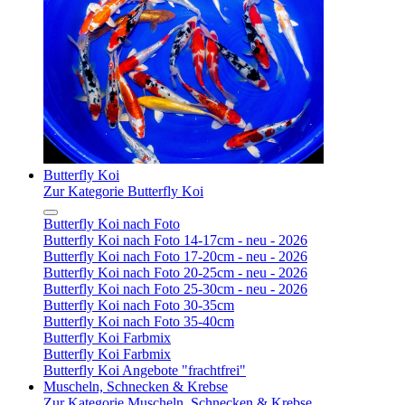
Butterfly Koi
Zur Kategorie Butterfly Koi
Butterfly Koi nach Foto
Butterfly Koi nach Foto 14-17cm - neu - 2026
Butterfly Koi nach Foto 17-20cm - neu - 2026
Butterfly Koi nach Foto 20-25cm - neu - 2026
Butterfly Koi nach Foto 25-30cm - neu - 2026
Butterfly Koi nach Foto 30-35cm
Butterfly Koi nach Foto 35-40cm
Butterfly Koi Farbmix
Butterfly Koi Farbmix
Butterfly Koi Angebote "frachtfrei"
Muscheln, Schnecken & Krebse
Zur Kategorie Muscheln, Schnecken & Krebse