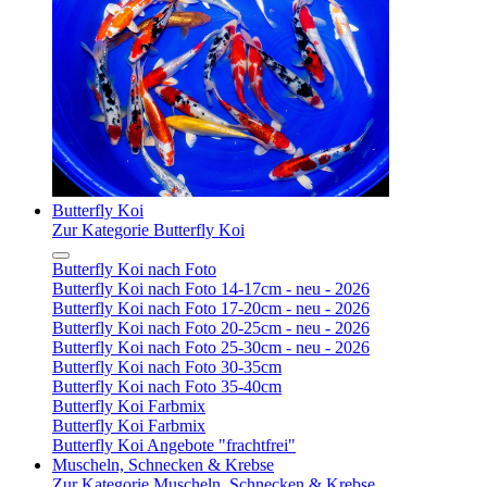
Butterfly Koi
Zur Kategorie Butterfly Koi
Butterfly Koi nach Foto
Butterfly Koi nach Foto 14-17cm - neu - 2026
Butterfly Koi nach Foto 17-20cm - neu - 2026
Butterfly Koi nach Foto 20-25cm - neu - 2026
Butterfly Koi nach Foto 25-30cm - neu - 2026
Butterfly Koi nach Foto 30-35cm
Butterfly Koi nach Foto 35-40cm
Butterfly Koi Farbmix
Butterfly Koi Farbmix
Butterfly Koi Angebote "frachtfrei"
Muscheln, Schnecken & Krebse
Zur Kategorie Muscheln, Schnecken & Krebse