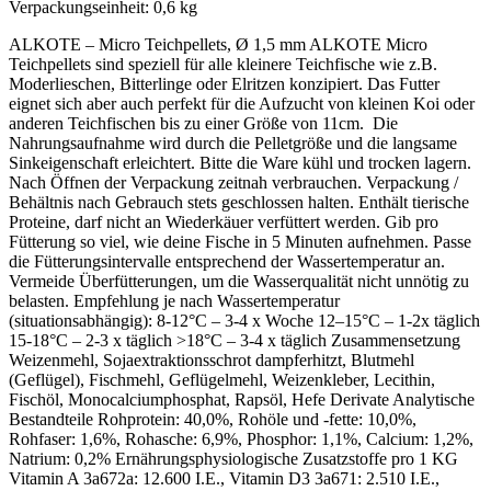
Verpackungseinheit:
0,6 kg
ALKOTE – Micro Teichpellets, Ø 1,5 mm ALKOTE Micro
Teichpellets sind speziell für alle kleinere Teichfische wie z.B.
Moderlieschen, Bitterlinge oder Elritzen konzipiert. Das Futter
eignet sich aber auch perfekt für die Aufzucht von kleinen Koi oder
anderen Teichfischen bis zu einer Größe von 11cm. Die
Nahrungsaufnahme wird durch die Pelletgröße und die langsame
Sinkeigenschaft erleichtert. Bitte die Ware kühl und trocken lagern.
Nach Öffnen der Verpackung zeitnah verbrauchen. Verpackung /
Behältnis nach Gebrauch stets geschlossen halten. Enthält tierische
Proteine, darf nicht an Wiederkäuer verfüttert werden. Gib pro
Fütterung so viel, wie deine Fische in 5 Minuten aufnehmen. Passe
die Fütterungsintervalle entsprechend der Wassertemperatur an.
Vermeide Überfütterungen, um die Wasserqualität nicht unnötig zu
belasten. Empfehlung je nach Wassertemperatur
(situationsabhängig): 8-12°C – 3-4 x Woche 12–15°C – 1-2x täglich
15-18°C – 2-3 x täglich >18°C – 3-4 x täglich Zusammensetzung
Weizenmehl, Sojaextraktionsschrot dampferhitzt, Blutmehl
(Geflügel), Fischmehl, Geflügelmehl, Weizenkleber, Lecithin,
Fischöl, Monocalciumphosphat, Rapsöl, Hefe Derivate Analytische
Bestandteile Rohprotein: 40,0%, Rohöle und -fette: 10,0%,
Rohfaser: 1,6%, Rohasche: 6,9%, Phosphor: 1,1%, Calcium: 1,2%,
Natrium: 0,2% Ernährungsphysiologische Zusatzstoffe pro 1 KG
Vitamin A 3a672a: 12.600 I.E., Vitamin D3 3a671: 2.510 I.E.,