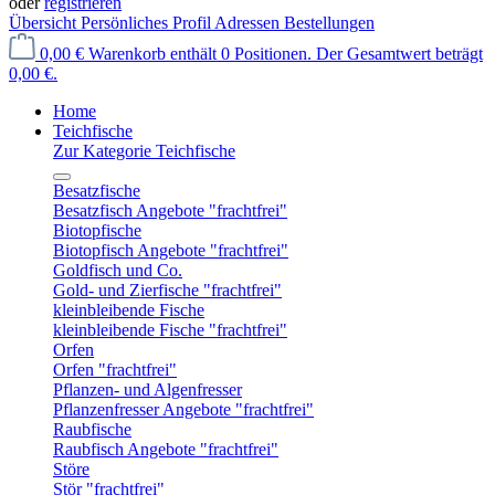
oder
registrieren
Übersicht
Persönliches Profil
Adressen
Bestellungen
0,00 €
Warenkorb enthält 0 Positionen. Der Gesamtwert beträgt
0,00 €.
Home
Teichfische
Zur Kategorie Teichfische
Besatzfische
Besatzfisch Angebote "frachtfrei"
Biotopfische
Biotopfisch Angebote "frachtfrei"
Goldfisch und Co.
Gold- und Zierfische "frachtfrei"
kleinbleibende Fische
kleinbleibende Fische "frachtfrei"
Orfen
Orfen "frachtfrei"
Pflanzen- und Algenfresser
Pflanzenfresser Angebote "frachtfrei"
Raubfische
Raubfisch Angebote "frachtfrei"
Störe
Stör "frachtfrei"