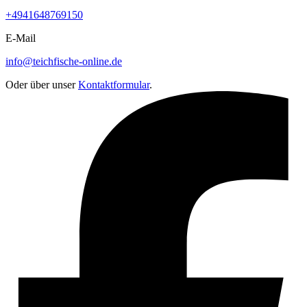
+4941648769150
E-Mail
info@teichfische-online.de
Oder über unser
Kontaktformular
.