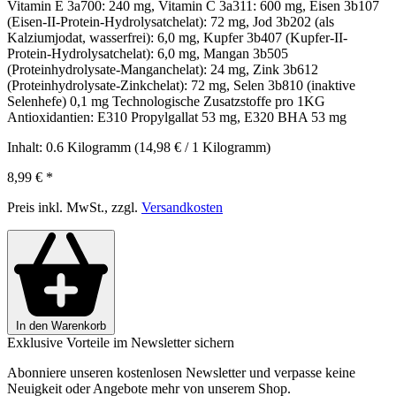
Vitamin E 3a700: 240 mg, Vitamin C 3a311: 600 mg, Eisen 3b107
(Eisen-II-Protein-Hydrolysatchelat): 72 mg, Jod 3b202 (als
Kalziumjodat, wasserfrei): 6,0 mg, Kupfer 3b407 (Kupfer-II-
Protein-Hydrolysatchelat): 6,0 mg, Mangan 3b505
(Proteinhydrolysate-Manganchelat): 24 mg, Zink 3b612
(Proteinhydrolysate-Zinkchelat): 72 mg, Selen 3b810 (inaktive
Selenhefe) 0,1 mg Technologische Zusatzstoffe pro 1KG
Antioxidantien: E310 Propylgallat 53 mg, E320 BHA 53 mg
Inhalt:
0.6 Kilogramm
(14,98 € / 1 Kilogramm)
8,99 €
*
Preis inkl. MwSt., zzgl.
Versandkosten
In den Warenkorb
Exklusive Vorteile im Newsletter sichern
Abonniere unseren kostenlosen Newsletter und verpasse keine
Neuigkeit oder Angebote mehr von unserem Shop.