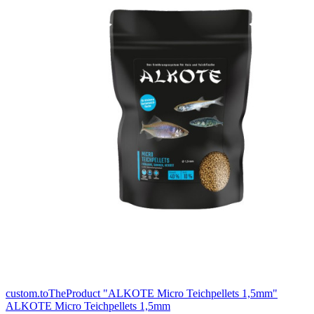
custom.toTheProduct "ALKOTE Micro Teichpellets 1,5mm"
ALKOTE Micro Teichpellets 1,5mm