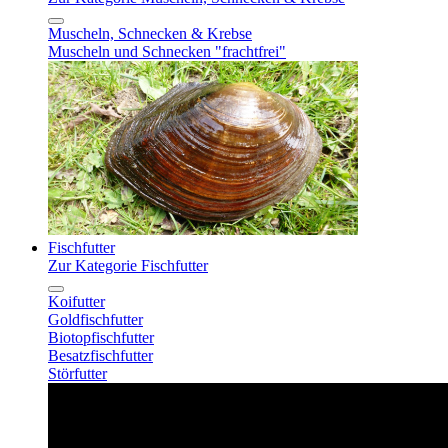
Muscheln, Schnecken & Krebse
Muscheln und Schnecken "frachtfrei"
Fischfutter
Zur Kategorie Fischfutter
Koifutter
Goldfischfutter
Biotopfischfutter
Besatzfischfutter
Störfutter