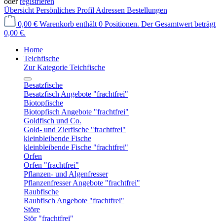
oder
registrieren
Übersicht
Persönliches Profil
Adressen
Bestellungen
0,00 €
Warenkorb enthält 0 Positionen. Der Gesamtwert beträgt
0,00 €.
Home
Teichfische
Zur Kategorie Teichfische
Besatzfische
Besatzfisch Angebote "frachtfrei"
Biotopfische
Biotopfisch Angebote "frachtfrei"
Goldfisch und Co.
Gold- und Zierfische "frachtfrei"
kleinbleibende Fische
kleinbleibende Fische "frachtfrei"
Orfen
Orfen "frachtfrei"
Pflanzen- und Algenfresser
Pflanzenfresser Angebote "frachtfrei"
Raubfische
Raubfisch Angebote "frachtfrei"
Störe
Stör "frachtfrei"