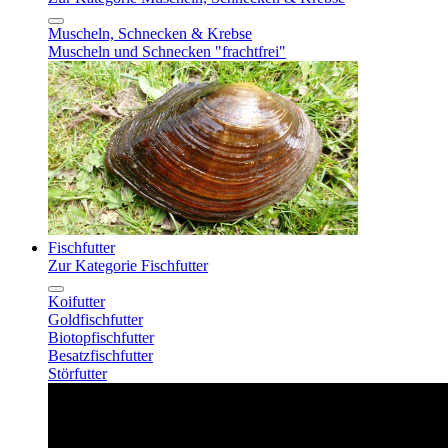
Muscheln, Schnecken & Krebse
Muscheln und Schnecken "frachtfrei"
Fischfutter
Zur Kategorie Fischfutter
Koifutter
Goldfischfutter
Biotopfischfutter
Besatzfischfutter
Störfutter