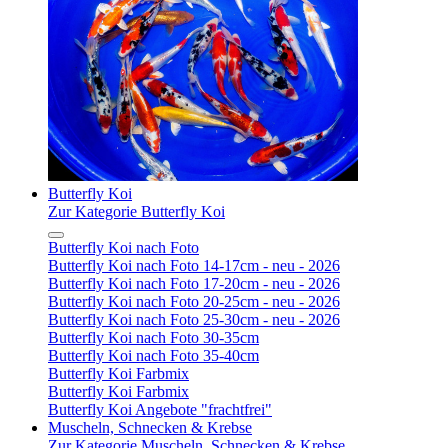
Butterfly Koi
Zur Kategorie Butterfly Koi
Butterfly Koi nach Foto
Butterfly Koi nach Foto 14-17cm - neu - 2026
Butterfly Koi nach Foto 17-20cm - neu - 2026
Butterfly Koi nach Foto 20-25cm - neu - 2026
Butterfly Koi nach Foto 25-30cm - neu - 2026
Butterfly Koi nach Foto 30-35cm
Butterfly Koi nach Foto 35-40cm
Butterfly Koi Farbmix
Butterfly Koi Farbmix
Butterfly Koi Angebote "frachtfrei"
Muscheln, Schnecken & Krebse
Zur Kategorie Muscheln, Schnecken & Krebse