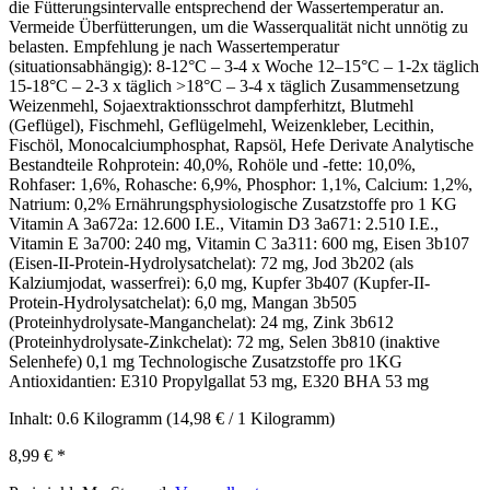
die Fütterungsintervalle entsprechend der Wassertemperatur an.
Vermeide Überfütterungen, um die Wasserqualität nicht unnötig zu
belasten. Empfehlung je nach Wassertemperatur
(situationsabhängig): 8-12°C – 3-4 x Woche 12–15°C – 1-2x täglich
15-18°C – 2-3 x täglich >18°C – 3-4 x täglich Zusammensetzung
Weizenmehl, Sojaextraktionsschrot dampferhitzt, Blutmehl
(Geflügel), Fischmehl, Geflügelmehl, Weizenkleber, Lecithin,
Fischöl, Monocalciumphosphat, Rapsöl, Hefe Derivate Analytische
Bestandteile Rohprotein: 40,0%, Rohöle und -fette: 10,0%,
Rohfaser: 1,6%, Rohasche: 6,9%, Phosphor: 1,1%, Calcium: 1,2%,
Natrium: 0,2% Ernährungsphysiologische Zusatzstoffe pro 1 KG
Vitamin A 3a672a: 12.600 I.E., Vitamin D3 3a671: 2.510 I.E.,
Vitamin E 3a700: 240 mg, Vitamin C 3a311: 600 mg, Eisen 3b107
(Eisen-II-Protein-Hydrolysatchelat): 72 mg, Jod 3b202 (als
Kalziumjodat, wasserfrei): 6,0 mg, Kupfer 3b407 (Kupfer-II-
Protein-Hydrolysatchelat): 6,0 mg, Mangan 3b505
(Proteinhydrolysate-Manganchelat): 24 mg, Zink 3b612
(Proteinhydrolysate-Zinkchelat): 72 mg, Selen 3b810 (inaktive
Selenhefe) 0,1 mg Technologische Zusatzstoffe pro 1KG
Antioxidantien: E310 Propylgallat 53 mg, E320 BHA 53 mg
Inhalt:
0.6 Kilogramm
(14,98 € / 1 Kilogramm)
8,99 €
*