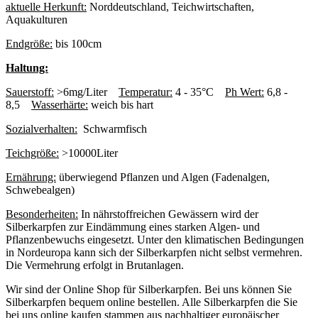
aktuelle Herkunft:
Norddeutschland, Teichwirtschaften,
Aquakulturen
Endgröße:
bis 100cm
Haltung:
Sauerstoff:
>6mg/Liter
Temperatur:
4 - 35°C
Ph Wert:
6,8 -
8,5
Wasserhärte:
weich bis hart
Sozialverhalten:
Schwarmfisch
Teichgröße:
>10000Liter
Ernährung:
überwiegend Pflanzen und Algen (Fadenalgen,
Schwebealgen)
Besonderheiten:
In nährstoffreichen Gewässern wird der
Silberkarpfen zur Eindämmung eines starken Algen- und
Pflanzenbewuchs eingesetzt. Unter den klimatischen Bedingungen
in Nordeuropa kann sich der Silberkarpfen nicht selbst vermehren.
Die Vermehrung erfolgt in Brutanlagen.
Wir sind der Online Shop für Silberkarpfen. Bei uns können Sie
Silberkarpfen bequem online bestellen. Alle Silberkarpfen die Sie
bei uns online kaufen stammen aus nachhaltiger europäischer