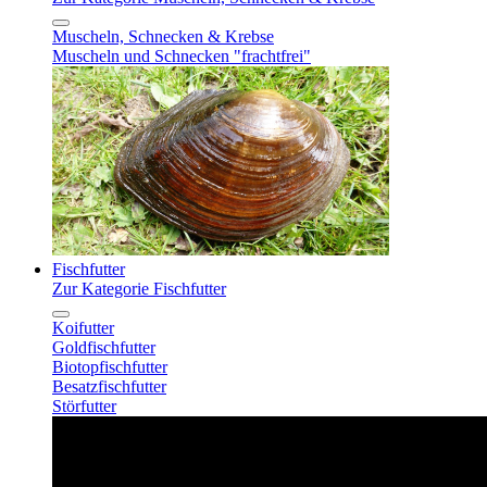
Muscheln, Schnecken & Krebse
Muscheln und Schnecken "frachtfrei"
Fischfutter
Zur Kategorie Fischfutter
Koifutter
Goldfischfutter
Biotopfischfutter
Besatzfischfutter
Störfutter