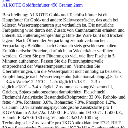
ALKOTE Goldfischfutter 450 Gramm 2mm
Beschreibung: ALKOTE Gold- und Teichfischfutter ist ein
Hauptfutter für Gold- und andere Kaltwasserfische, das auch bei
kälteren Wassertemperaturen gut verdaulich ist. Die natürliche
Farbgebung wird durch den Zusatz von Canthaxanthin erhalten und
unterstützt. Fütterungsempfehlung: Bitte die Ware kühl und trocken
lagern. Nach Öffnen der Verpackung zeitnah verbrauchen.
Verpackung / Behältnis nach Gebrauch stets geschlossen halten.
Enthält tierische Proteine, darf nicht an Wiederkäuer verfüttert
werden. Geben Sie pro Fütterung so viel, wie Ihre Fische in 5
Minuten aufnehmen. Passen Sie die Fütterungsintervalle
entsprechend der Wassertemperatur an. Vermeiden Sie
Überfütterungen, um die Wasserqualität nicht unnötig zu belasten.
Empfehlung je nach Wassertemperatur (situationsabhängig):8-12°C
– 3-4 x Woche12–15°C – 1-2x täglich15-18°C – 2-3 x
täglich >18°C – 3-4 x täglich ZusammensetzungWeizenmehl,
Grieben, Sojaextraktionsschrot dampferhitzt, Fleischmehl,
Fischmehl Analytische BestandteileRohprotein: 33,0%, Rohöle- und
fette: 4,0%, Rohfaser: 3,0%, Rohasche: 7,0%, Phosphor: 1,2%,
Calcium: 1,6% Ernährungspsychologische Zusatzstoffe pro 1
KGVVitamin A 3a672a: 12.000 I.E., Vitamin D3 E671: 1.500 I.E.,
Vitamin E 3a700: 130 mg, Vitamin C 3a312: 100 mg
Technologische Zusatzstoffe pro 1KGAntioxidantien: E321 BHT:
50 mg Sensorische Zusatzstoffe pro 1KG2a161g Canthaxanthin: 40