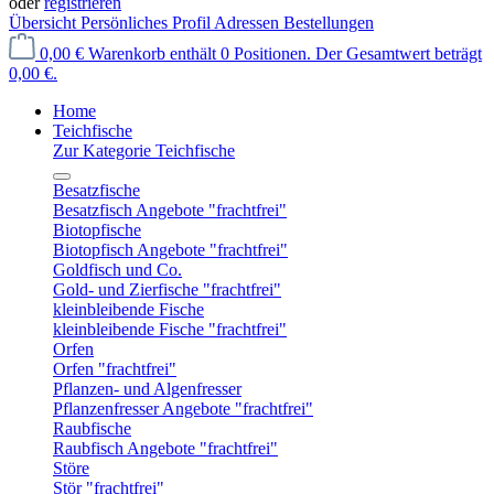
oder
registrieren
Übersicht
Persönliches Profil
Adressen
Bestellungen
0,00 €
Warenkorb enthält 0 Positionen. Der Gesamtwert beträgt
0,00 €.
Home
Teichfische
Zur Kategorie Teichfische
Besatzfische
Besatzfisch Angebote "frachtfrei"
Biotopfische
Biotopfisch Angebote "frachtfrei"
Goldfisch und Co.
Gold- und Zierfische "frachtfrei"
kleinbleibende Fische
kleinbleibende Fische "frachtfrei"
Orfen
Orfen "frachtfrei"
Pflanzen- und Algenfresser
Pflanzenfresser Angebote "frachtfrei"
Raubfische
Raubfisch Angebote "frachtfrei"
Störe
Stör "frachtfrei"