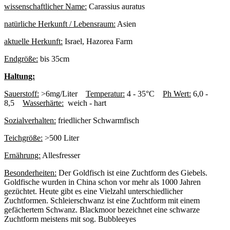
wissenschaftlicher Name:
Carassius auratus
natürliche Herkunft / Lebensraum:
Asien
aktuelle Herkunft:
Israel, Hazorea Farm
Endgröße:
bis 35cm
Haltung:
Sauerstoff:
>6mg/Liter
Temperatur:
4 - 35°C
Ph Wert:
6,0 -
8,5
Wasserhärte:
weich - hart
Sozialverhalten:
friedlicher Schwarmfisch
Teichgröße:
>500 Liter
Ernährung:
Allesfresser
Besonderheiten:
Der Goldfisch ist eine Zuchtform des Giebels.
Goldfische wurden in China schon vor mehr als 1000 Jahren
gezüchtet. Heute gibt es eine Vielzahl unterschiedlicher
Zuchtformen. Schleierschwanz ist eine Zuchtform mit einem
gefächertem Schwanz. Blackmoor bezeichnet eine schwarze
Zuchtform meistens mit sog. Bubbleeyes