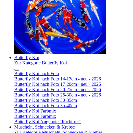
Butterfly Koi
Zur Kategorie Butterfly Koi
Butterfly Koi nach Foto
Butterfly Koi nach Foto 14-17cm - neu - 2026
Butterfly Koi nach Foto 17-20cm - neu - 2026
Butterfly Koi nach Foto 20-25cm - neu - 2026
Butterfly Koi nach Foto 25-30cm - neu - 2026
Butterfly Koi nach Foto 30-35cm
Butterfly Koi nach Foto 35-40cm
Butterfly Koi Farbmix
Butterfly Koi Farbmix
Butterfly Koi Angebote "frachtfrei"
Muscheln, Schnecken & Krebse
Zur Kategorie Muscheln, Schnecken & Krebse