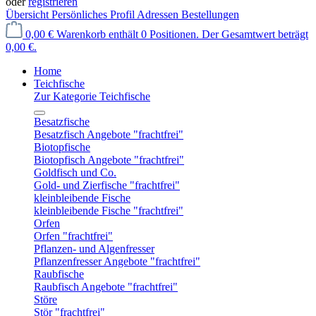
oder
registrieren
Übersicht
Persönliches Profil
Adressen
Bestellungen
0,00 €
Warenkorb enthält 0 Positionen. Der Gesamtwert beträgt
0,00 €.
Home
Teichfische
Zur Kategorie Teichfische
Besatzfische
Besatzfisch Angebote "frachtfrei"
Biotopfische
Biotopfisch Angebote "frachtfrei"
Goldfisch und Co.
Gold- und Zierfische "frachtfrei"
kleinbleibende Fische
kleinbleibende Fische "frachtfrei"
Orfen
Orfen "frachtfrei"
Pflanzen- und Algenfresser
Pflanzenfresser Angebote "frachtfrei"
Raubfische
Raubfisch Angebote "frachtfrei"
Störe
Stör "frachtfrei"