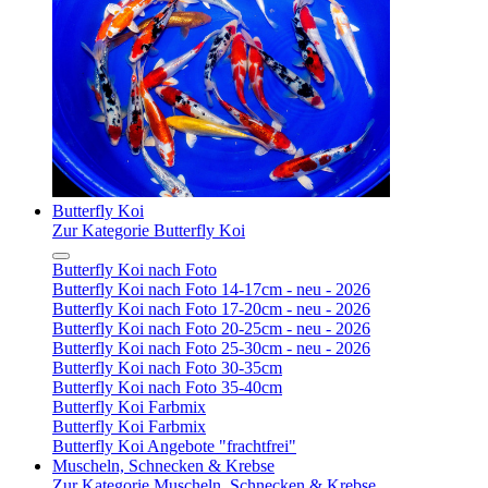
Butterfly Koi
Zur Kategorie Butterfly Koi
Butterfly Koi nach Foto
Butterfly Koi nach Foto 14-17cm - neu - 2026
Butterfly Koi nach Foto 17-20cm - neu - 2026
Butterfly Koi nach Foto 20-25cm - neu - 2026
Butterfly Koi nach Foto 25-30cm - neu - 2026
Butterfly Koi nach Foto 30-35cm
Butterfly Koi nach Foto 35-40cm
Butterfly Koi Farbmix
Butterfly Koi Farbmix
Butterfly Koi Angebote "frachtfrei"
Muscheln, Schnecken & Krebse
Zur Kategorie Muscheln, Schnecken & Krebse