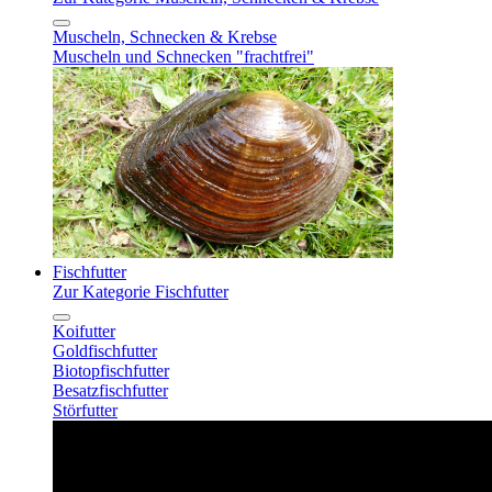
Muscheln, Schnecken & Krebse
Muscheln und Schnecken "frachtfrei"
Fischfutter
Zur Kategorie Fischfutter
Koifutter
Goldfischfutter
Biotopfischfutter
Besatzfischfutter
Störfutter