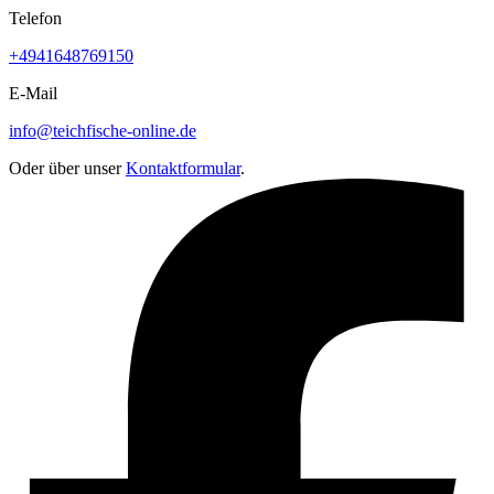
Telefon
+4941648769150
E-Mail
info@teichfische-online.de
Oder über unser
Kontaktformular
.