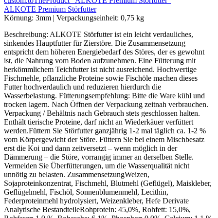
custom.toTheProduct "ALKOTE Premium Störfutter"
ALKOTE Premium Störfutter
Körnung:
3mm
|
Verpackungseinheit:
0,75 kg
Beschreibung: ALKOTE Störfutter ist ein leicht verdauliches,
sinkendes Hauptfutter für Zierstöre. Die Zusammensetzung
entspricht dem höheren Energiebedarf des Störes, der es gewohnt
ist, die Nahrung vom Boden aufzunehmen. Eine Fütterung mit
herkömmlichem Teichfutter ist nicht ausreichend. Hochwertige
Fischmehle, pflanzliche Proteine sowie Fischöle machen dieses
Futter hochverdaulich und reduzieren hierdurch die
Wasserbelastung. Fütterungsempfehlung: Bitte die Ware kühl und
trocken lagern. Nach Öffnen der Verpackung zeitnah verbrauchen.
Verpackung / Behältnis nach Gebrauch stets geschlossen halten.
Enthält tierische Proteine, darf nicht an Wiederkäuer verfüttert
werden.Füttern Sie Störfutter ganzjährig 1-2 mal täglich ca. 1-2 %
vom Körpergewicht der Störe. Füttern Sie bei einem Mischbesatz
erst die Koi und dann zeitversetzt – wenn möglich in der
Dämmerung – die Störe, vorrangig immer an derselben Stelle.
Vermeiden Sie Überfütterungen, um die Wasserqualität nicht
unnötig zu belasten. ZusammensetzungWeizen,
Sojaproteinkonzentrat, Fischmehl, Blutmehl (Geflügel), Maiskleber,
Geflügelmehl, Fischöl, Sonnenblumenmehl, Lecithin,
Federproteinmehl hydrolysiert, Weizenkleber, Hefe Derivate
Analytische BestandteileRohprotein: 45,0%, Rohfett: 15,0%,