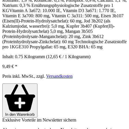
Rohfaser: 1,9 %, Rohasche: 6,1%, Phosphor: 0,9%, Calcium: 1,1 %,
Natrium: 0,3 % Ernährungsphysiologische Zusatzstoffe pro 1
KGVitamin A 3a672: 10.000 IE, Vitamin D3 3a671: 1.770 IE,
Vitamin E 3a700: 800 mg, Vitamin C 3a311: 500 mg, Eisen 3b107
(Eisen(II)-Protein-Hydrolysatchelat): 60 mg, Jod 3b202 (als
Kalziumjodat, wasserfrei): 5,0 mg, Kupfer 3b407 (Kupfer(II)-
Protein-Hydrolysatchelat) 5,0 mg, Mangan 3b505
(Proteinhydrolysate-Manganchelat): 20 mg, Zink 3b612
(Proteinhydrolysate-Zinkchelat): 60 mg Technologische Zusatzstoffe
pro 1KGE310 Propylgallat: 65 mg, E320 BHA: 65 mg
Inhalt:
0.75 Kilogramm
(12,65 € / 1 Kilogramm)
9,49 €
*
Preis inkl. MwSt., zzgl.
Versandkosten
In den Warenkorb
Exklusive Vorteile im Newsletter sichern