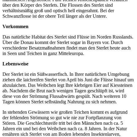
über den Körper des Sterlets. Die Flossen des Sterlet sind
verhältnismäßig groß und optisch hell eingerahmt. Bei der
Schwanzflosse ist der obere Teil länger als der Untere.
Vorkommen
Das natürliche Habitat des Sterlet sind Flüsse im Norden Russlands.
Über die Donau kommt der Sterlet sogar in Bayern vor. Durch
verschiedene Besatzmaßnahmen findet man den Sterlet heute auch
in Seen und Teichen in ganz Mitteleuropa.
Lebensweise
Der Sterlet ist ein Süßwasserfisch. In Ihrer natürlichen Umgebung
ziehen die laichreifen Sterlet von April bis Juni die Flüsse hinauf um
abzulaichen. Das Weibchen legt Ihre klebrigen Eier auf Kiessteinen
ab. Nachdem die Brut nach wenigen Tagen geschlüpft ist, wird
diese von der Strömung Flussabwärts gespült. Nach weiteren 10
Tagen können Sterlet selbständig Nahrung zu sich nehmen.
In stehenden Gewässern wie großen Teichen kommt es aufgrund
der fehlenden Strömung so gut wie nie zur Fortpflanzung von
Stören. Die Geschlechtsreife tritt bei den Männchen nach ca. 5
Jahren ein und bei den Weibchen nach ca. 8 Jahren. In der Natur
ernähren sich Sterlet von am Boden lebenden Insektenlarven,