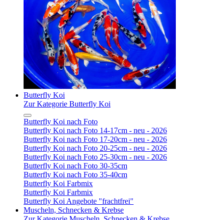
Butterfly Koi
Zur Kategorie Butterfly Koi
Butterfly Koi nach Foto
Butterfly Koi nach Foto 14-17cm - neu - 2026
Butterfly Koi nach Foto 17-20cm - neu - 2026
Butterfly Koi nach Foto 20-25cm - neu - 2026
Butterfly Koi nach Foto 25-30cm - neu - 2026
Butterfly Koi nach Foto 30-35cm
Butterfly Koi nach Foto 35-40cm
Butterfly Koi Farbmix
Butterfly Koi Farbmix
Butterfly Koi Angebote "frachtfrei"
Muscheln, Schnecken & Krebse
Zur Kategorie Muscheln, Schnecken & Krebse