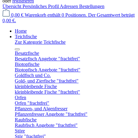
oder
registrieren
Übersicht
Persönliches Profil
Adressen
Bestellungen
0,00 €
Warenkorb enthält 0 Positionen. Der Gesamtwert beträgt
0,00 €.
Home
Teichfische
Zur Kategorie Teichfische
Besatzfische
Besatzfisch Angebote "frachtfrei"
Biotopfische
Biotopfisch Angebote "frachtfrei"
Goldfisch und Co.
Gold- und Zierfische "frachtfrei"
kleinbleibende Fische
kleinbleibende Fische "frachtfrei"
Orfen
Orfen "frachtfrei"
Pflanzen- und Algenfresser
Pflanzenfresser Angebote "frachtfrei"
Raubfische
Raubfisch Angebote "frachtfrei"
Störe
Stör "frachtfrei"