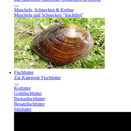
Muscheln, Schnecken & Krebse
Muscheln und Schnecken "frachtfrei"
Fischfutter
Zur Kategorie Fischfutter
Koifutter
Goldfischfutter
Biotopfischfutter
Besatzfischfutter
Störfutter