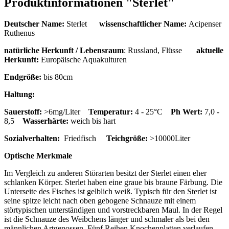
Produktinformationen "Sterlet"
Deutscher Name:
Sterlet
wissenschaftlicher Name:
Acipenser
Ruthenus
natürliche Herkunft / Lebensraum
:
Russland, Flüsse
aktuelle
Herkunft:
Europäische Aquakulturen
Endgröße:
bis 80cm
Haltung:
Sauerstoff:
>6mg/Liter
Temperatur:
4 - 25°C
Ph Wert:
7,0 -
8,5
Wasserhärte:
weich bis hart
Sozialverhalten:
Friedfisch
Teichgröße:
>10000Liter
Optische Merkmale
Im Vergleich zu anderen Störarten besitzt der Sterlet einen eher
schlanken Körper. Sterlet haben eine graue bis braune Färbung. Die
Unterseite des Fisches ist gelblich weiß. Typisch für den Sterlet ist
seine spitze leicht nach oben gebogene Schnauze mit einem
störtypischen unterständigen und vorstreckbaren Maul. In der Regel
ist die Schnauze des Weibchens länger und schmaler als bei den
männlichen Artgenossen. Fünf Reihen Knochenplatten verlaufen