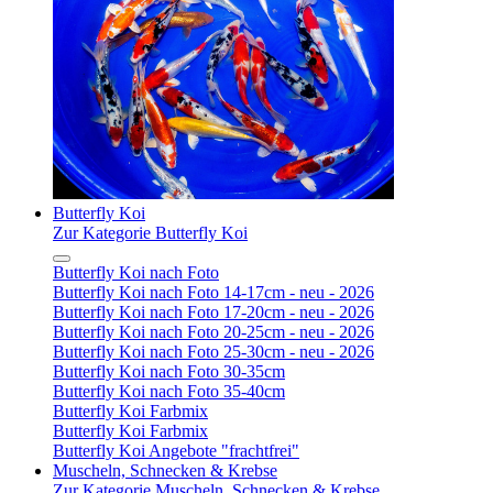
Butterfly Koi
Zur Kategorie Butterfly Koi
Butterfly Koi nach Foto
Butterfly Koi nach Foto 14-17cm - neu - 2026
Butterfly Koi nach Foto 17-20cm - neu - 2026
Butterfly Koi nach Foto 20-25cm - neu - 2026
Butterfly Koi nach Foto 25-30cm - neu - 2026
Butterfly Koi nach Foto 30-35cm
Butterfly Koi nach Foto 35-40cm
Butterfly Koi Farbmix
Butterfly Koi Farbmix
Butterfly Koi Angebote "frachtfrei"
Muscheln, Schnecken & Krebse
Zur Kategorie Muscheln, Schnecken & Krebse