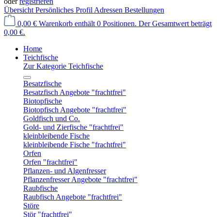
oder
registrieren
Übersicht
Persönliches Profil
Adressen
Bestellungen
0,00 €
Warenkorb enthält 0 Positionen. Der Gesamtwert beträgt
0,00 €.
Home
Teichfische
Zur Kategorie Teichfische
Besatzfische
Besatzfisch Angebote "frachtfrei"
Biotopfische
Biotopfisch Angebote "frachtfrei"
Goldfisch und Co.
Gold- und Zierfische "frachtfrei"
kleinbleibende Fische
kleinbleibende Fische "frachtfrei"
Orfen
Orfen "frachtfrei"
Pflanzen- und Algenfresser
Pflanzenfresser Angebote "frachtfrei"
Raubfische
Raubfisch Angebote "frachtfrei"
Störe
Stör "frachtfrei"