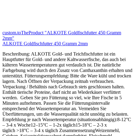
custom.toTheProduct "ALKOTE Goldfischfutter 450 Gramm
2mm"
ALKOTE Goldfischfutter 450 Gramm 2mm
Beschreibung: ALKOTE Gold- und Teichfischfutter ist ein
Hauptfutter für Gold- und andere Kaltwasserfische, das auch bei
kälteren Wassertemperaturen gut verdaulich ist. Die natürliche
Farbgebung wird durch den Zusatz von Canthaxanthin erhalten und
unterstützt. Fütterungsempfehlung: Bitte die Ware kühl und trocken
lagern. Nach Öffnen der Verpackung zeitnah verbrauchen.
Verpackung / Behältnis nach Gebrauch stets geschlossen halten.
Enthält tierische Proteine, darf nicht an Wiederkäuer verfüttert
werden. Geben Sie pro Fütterung so viel, wie Ihre Fische in 5
Minuten aufnehmen. Passen Sie die Fütterungsintervalle
entsprechend der Wassertemperatur an. Vermeiden Sie
Überfütterungen, um die Wasserqualität nicht unnötig zu belasten.
Empfehlung je nach Wassertemperatur (situationsabhängig):8-12°C
– 3-4 x Woche12–15°C – 1-2x täglich15-18°C – 2-3 x
täglich >18°C – 3-4 x täglich ZusammensetzungWeizenmehl,
Grieben, Sojaextraktionsschrot dampferhitzt, Fleischmehl,