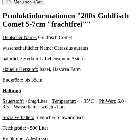
Menü schließen
Produktinformationen "200x Goldfisch
Comet 5-7cm "frachtfrei""
Deutscher Name:
Goldfisch Comet
wissenschaftlicher Name:
Carassius auratus
natürliche Herkunft / Lebensraum:
Asien
aktuelle Herkunft:
Israel, Hazorea Farm
Endgröße:
bis 35cm
Haltung:
Sauerstoff:
>6mg/Liter
Temperatur:
4 - 35°C
Ph Wert:
6,0 -
8,5
Wasserhärte:
weich - hart
Sozialverhalten:
friedlicher Schwarmfisch
Teichgröße:
>500 Liter
Ernährung:
Allesfresser