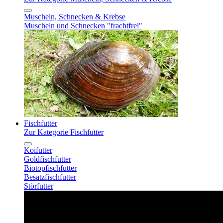
Muscheln, Schnecken & Krebse
Muscheln und Schnecken "frachtfrei"
Fischfutter
Zur Kategorie Fischfutter
Koifutter
Goldfischfutter
Biotopfischfutter
Besatzfischfutter
Störfutter