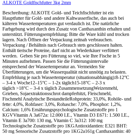
ALKOTE Goldfischfutter 3kg 2mm
Beschreibung: ALKOTE Gold- und Teichfischfutter ist ein
Hauptfutter für Gold- und andere Kaltwasserfische, das auch bei
kälteren Wassertemperaturen gut verdaulich ist. Die natürliche
Farbgebung wird durch den Zusatz von Canthaxanthin erhalten und
unterstützt. Fütterungsempfehlung: Bitte die Ware kühl und trocken
lagern. Nach Öffnen der Verpackung zeitnah verbrauchen.
Verpackung / Behältnis nach Gebrauch stets geschlossen halten.
Enthält tierische Proteine, darf nicht an Wiederkäuer verfüttert
werden. Geben Sie pro Fütterung so viel, wie Ihre Fische in 5
Minuten aufnehmen. Passen Sie die Fütterungsintervalle
entsprechend der Wassertemperatur an. Vermeiden Sie
Überfütterungen, um die Wasserqualität nicht unnötig zu belasten.
Empfehlung je nach Wassertemperatur (situationsabhängig):8-12°C
– 3-4 x Woche12–15°C – 1-2x täglich15-18°C – 2-3 x
täglich >18°C – 3-4 x täglich ZusammensetzungWeizenmehl,
Grieben, Sojaextraktionsschrot dampferhitzt, Fleischmehl,
Fischmehl Analytische BestandteileRohprotein: 33,0%, Rohöle- und
fette: 4,0%, Rohfaser: 3,0%, Rohasche: 7,0%, Phosphor: 1,2%,
Calcium: 1,6% Ernährungspsychologische Zusatzstoffe pro 1
KGVVitamin A 3a672a: 12.000 I.E., Vitamin D3 E671: 1.500 I.E.,
Vitamin E 3a700: 130 mg, Vitamin C 3a312: 100 mg
Technologische Zusatzstoffe pro 1KGAntioxidantien: E321 BHT:
50 mg Sensorische Zusatzstoffe pro 1KG2a161g Canthaxanthin: 40